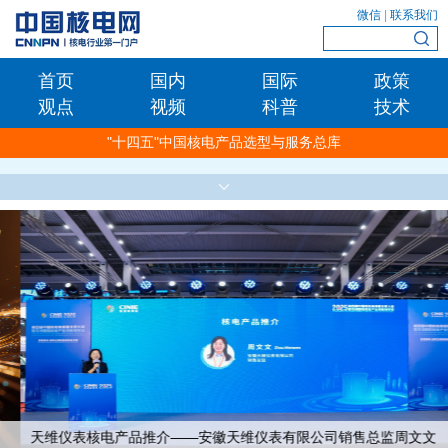
微信
|
联系我们
首页
国内
国际
政策
观点
视频
科普
技术
"十四五"中国核电产品选型与服务总库
天维仪表核电产品推介——安徽天维仪表有限公司销售总监周文文